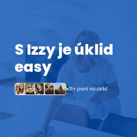
S Izzy je úklid
easy
31+ paní na úklid